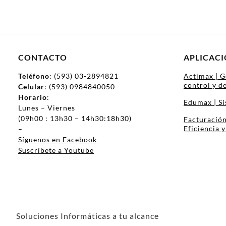
CONTACTO
APLICAC
Teléfono
: (593) 03-2894821
Actimax | G
control y 
Celular
: (593) 0984840050
Horario
:
Edumax | Si
Lunes – Viernes
(09h00 : 13h30 – 14h30:18h30)
Facturación
Eficiencia 
–
Síguenos en Facebook
Suscríbete a Youtube
Soluciones Informáticas a tu alcance