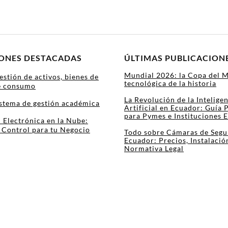
IONES DESTACADAS
ÚLTIMAS PUBLICACION
Mundial 2026: la Copa del 
estión de activos, bienes de
tecnológica de la historia
de consumo
La Revolución de la Intelige
stema de gestión académica
Artificial en Ecuador: Guía 
para Pymes e Instituciones 
 Electrónica en la Nube:
y Control para tu Negocio
Todo sobre Cámaras de Segu
Ecuador: Precios, Instalació
Normativa Legal