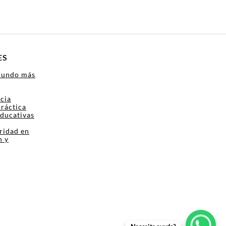
ES
Mundo más
ncia
Práctica
Educativas
ridad en
n y